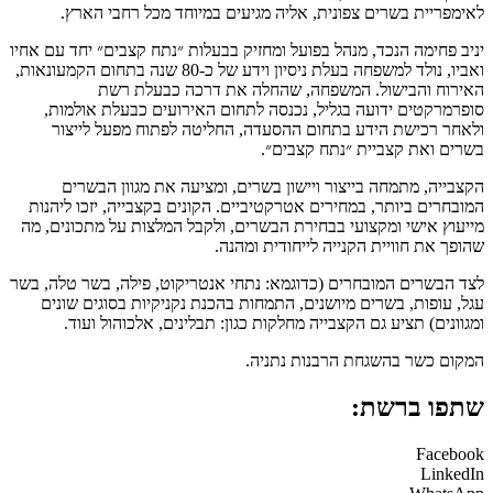
לאימפריית בשרים צפונית, אליה מגיעים במיוחד מכל רחבי הארץ.
יניב פחימה הנכד, מנהל בפועל ומחזיק בבעלות ״נתח קצבים״ יחד עם אחיו
ואביו, נולד למשפחה בעלת ניסיון וידע של כ-80 שנה בתחום הקמעונאות,
האירוח והבישול. המשפחה, שהחלה את דרכה כבעלת רשת
סופרמרקטים ידועה בגליל, נכנסה לתחום האירועים כבעלת אולמות,
ולאחר רכישת הידע בתחום ההסעדה, החליטה לפתוח מפעל לייצור
בשרים ואת קצביית ״נתח קצבים״.
הקצבייה, מתמחה בייצור ויישון בשרים, ומציעה את מגוון הבשרים
המובחרים ביותר, במחירים אטרקטיביים. הקונים בקצבייה, יזכו ליהנות
מייעוץ אישי ומקצועי בבחירת הבשרים, ולקבל המלצות על מתכונים, מה
שהופך את חוויית הקנייה לייחודית ומהנה.
לצד הבשרים המובחרים (כדוגמא: נתחי אנטריקוט, פילה, בשר טלה, בשר
עגל, עופות, בשרים מיושנים, התמחות בהכנת נקניקיות בסוגים שונים
ומגוונים) תציע גם הקצבייה מחלקות כגון: תבלינים, אלכוהול ועוד.
המקום כשר בהשגחת הרבנות נתניה.
שתפו ברשת:
Facebook
LinkedIn